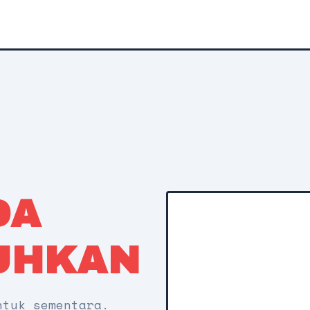
DA
UHKAN
ntuk sementara.