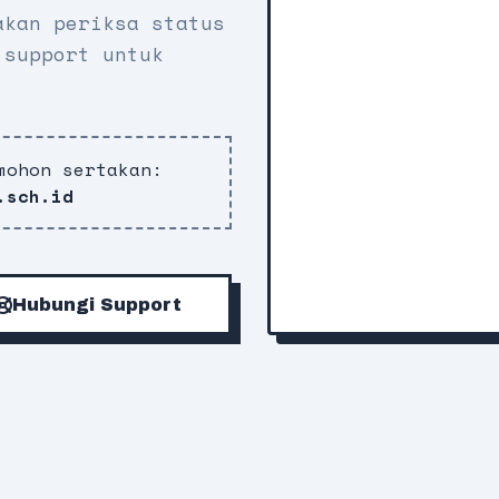
akan periksa status
 support untuk
mohon sertakan:
.sch.id
Hubungi Support