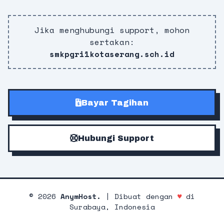
Jika menghubungi support, mohon
sertakan:
smkpgri1kotaserang.sch.id
Bayar Tagihan
Hubungi Support
©
2026
AnymHost.
| Dibuat dengan
♥
di
Surabaya, Indonesia