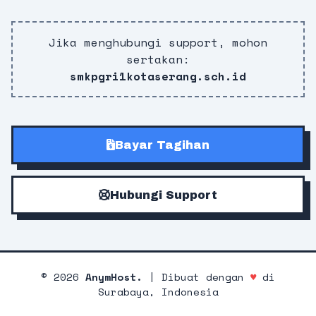
Jika menghubungi support, mohon
sertakan:
smkpgri1kotaserang.sch.id
Bayar Tagihan
Hubungi Support
©
2026
AnymHost.
| Dibuat dengan
♥
di
Surabaya, Indonesia