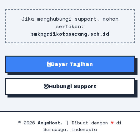
Jika menghubungi support, mohon
sertakan:
smkpgri1kotaserang.sch.id
Bayar Tagihan
Hubungi Support
©
2026
AnymHost.
| Dibuat dengan
♥
di
Surabaya, Indonesia