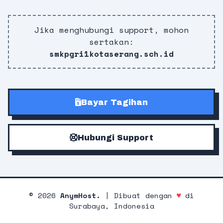
Jika menghubungi support, mohon
sertakan:
smkpgri1kotaserang.sch.id
Bayar Tagihan
Hubungi Support
©
2026
AnymHost.
| Dibuat dengan
♥
di
Surabaya, Indonesia