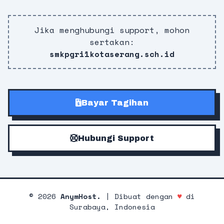
Jika menghubungi support, mohon
sertakan:
smkpgri1kotaserang.sch.id
Bayar Tagihan
Hubungi Support
©
2026
AnymHost.
| Dibuat dengan
♥
di
Surabaya, Indonesia