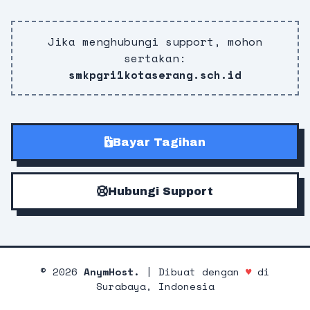
Jika menghubungi support, mohon
sertakan:
smkpgri1kotaserang.sch.id
Bayar Tagihan
Hubungi Support
©
2026
AnymHost.
| Dibuat dengan
♥
di
Surabaya, Indonesia