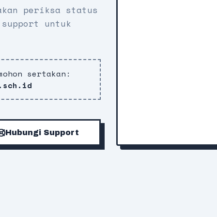
akan periksa status
 support untuk
mohon sertakan:
.sch.id
Hubungi Support