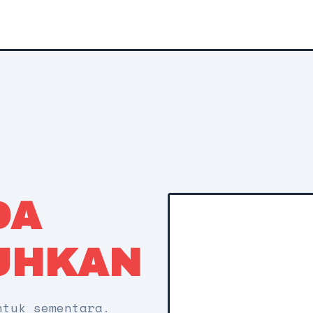
DA
UHKAN
ntuk sementara.