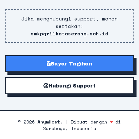
Jika menghubungi support, mohon
sertakan:
smkpgri1kotaserang.sch.id
Bayar Tagihan
Hubungi Support
©
2026
AnymHost.
| Dibuat dengan
♥
di
Surabaya, Indonesia